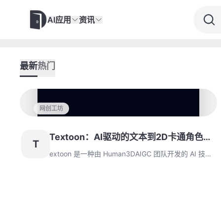
AI应用
资讯
最新
热门
网创工坊
Textoon：AI驱动的文本到2D卡通角色技
T
术
extoon 是一种由 Human3DAIGC 团队开发的 AI 技
术，旨在通过文本描述自动生成 2D 卡通角色，并将其
转化为动态的 Live2D 模型。这项技术打破了传统设计
流程，让任何用户都能轻松创建个性化的虚拟人物，广
泛应用于游戏、动画和虚拟偶像等领域。