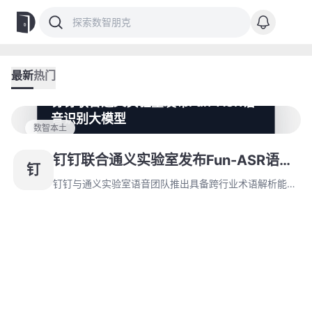
最新
热门
钉钉联合通义实验室发布Fun-ASR语
音识别大模型
数智本土
钉钉与通义实验室语音团队推出具备跨行业术语解析能力
的Fun-ASR大模型，覆盖家装、畜牧等垂直领域专业词
钉钉联合通义实验室发布Fun-ASR语音
钉
汇。该模型创新性融合钉钉生态数据资源，提供定制化训
识别大模型
练接口，已集成于钉钉会议字幕、实时同声传译等核心功
钉钉与通义实验室语音团队推出具备跨行业术语解析能力
能模块。
的Fun-ASR大模型，覆盖家装、畜牧等垂直领域专业词
汇。该模型创新性融合钉钉生态数据资源，提供定制化训
练接口，已集成于钉钉会议字幕、实时同声传译等核心功
能模块。