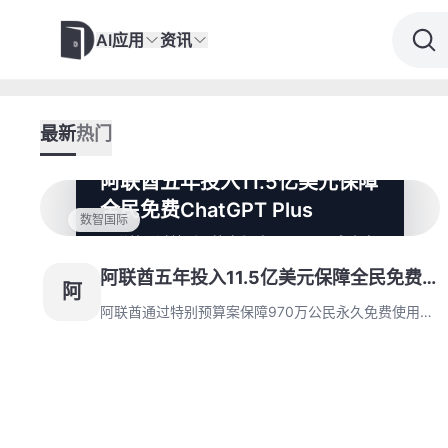
AI应用
资讯
最新
热门
阿联酋五年投入11.5亿美元保障
全民免费ChatGPT Plus
数智国际
阿联酋通过特别预算案保障970万公民永久免
费使用ChatGPT Plus，并构建包含伦理审
阿联酋五年投入11.5亿美元保障全民免费
查、技术适配、全场景应用的AI服务体系。
阿
OpenAI与甲骨文联合部署10万GPU集群，使
ChatGPT Plus
阿联酋通过特别预算案保障970万公民永久免费使用
GPT-4o模型在中东响应速度达0.7秒。
ChatGPT Plus，并构建包含伦理审查、技术适配、全
场景应用的AI服务体系。OpenAI与甲骨文联合部署10
万GPU集群，使GPT-4o模型在中东响应速度达0.7
秒。