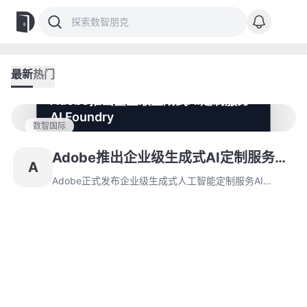
最新
热门
Adobe推出企业级生成式AI定制服务
AI Foundry
数智国际
Adobe正式发布企业级生成式人工智能定制服务AI
Foundry，支持客户基于自有品牌资产构建专属模型。该
Adobe推出企业级生成式AI定制服务AI
A
服务采用按实际用量计费模式，强调合规数据训练与品牌
Foundry
一致性保障。
Adobe正式发布企业级生成式人工智能定制服务AI
Foundry，支持客户基于自有品牌资产构建专属模型。该
服务采用按实际用量计费模式，强调合规数据训练与品牌
一致性保障。