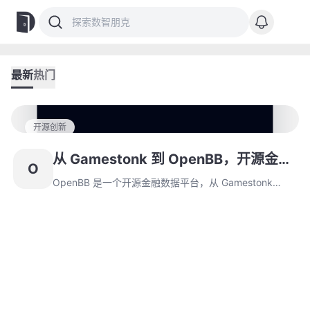
最新
热门
开源创新
从 Gamestonk 到 OpenBB，开源金融
O
终端崛起，打破传统金融高门槛！
OpenBB 是一个开源金融数据平台，从 Gamestonk
Terminal 发展而来，通过标准化多数据源提升金融分析
效率。2024 年推出 OpenBB Platform 实现数据抽象
化，同时为企业用户提供 Workspace 解决方案。平台深
度集成 AI 能力，支持 LLM 友好 API 和 Copilot 助手，由
开源社区驱动发展，正成为金融科技领域的重要工具。