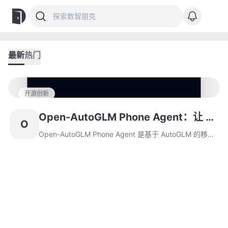
最新
热门
开源创新
Open-AutoGLM Phone Agent：让 AI
O
真正学会 “使用手机” 的智能助理框架
Open-AutoGLM Phone Agent 是基于 AutoGLM 的移动
智能助理框架，能通过多模态方式理解手机屏幕并自动执
行任务。作为首个具备 “Phone Use” 能力的 AI Agent，
它支持 50 + 中文应用，采用 ADB 控制 + 视觉语言模型
+ 智能规划的工作机制，内置安全防护措施。虽然性能仍
有提升空间，但为 AI 助理技术开辟了新方向。