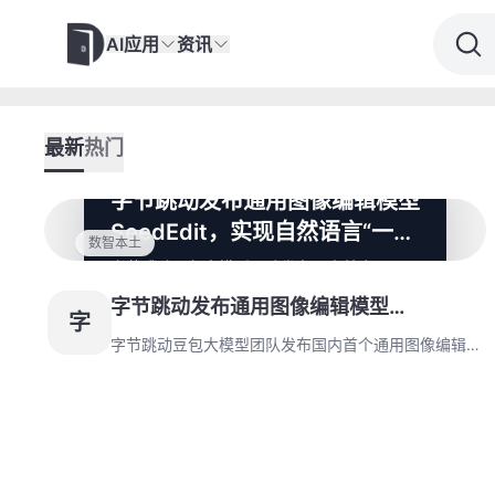
AI应用
资讯
最新
热门
字节跳动发布通用图像编辑模型
SeedEdit，实现自然语言“一句
数智本土
话改图”新体验
字节跳动豆包大模型团队发布国内首个通用图
像编辑模型SeedEdit，支持用户通过简短指
字节跳动发布通用图像编辑模型
令进行丰富的图像编辑。SeedEdit已在豆包
字
PC端及即梦网页端开启测试，提供自然语言
SeedEdit，实现自然语言“一句话改图”新
字节跳动豆包大模型团队发布国内首个通用图像编辑模
驱动的换装、背景替换、元素添加等功能，极
体验
型SeedEdit，支持用户通过简短指令进行丰富的图像
大提升用户图片编辑的便捷性与质量。
编辑。SeedEdit已在豆包PC端及即梦网页端开启测
试，提供自然语言驱动的换装、背景替换、元素添加等
功能，极大提升用户图片编辑的便捷性与质量。