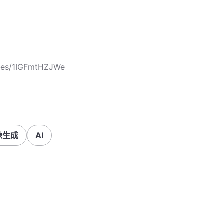
cles/1IGFmtHZJWe
像生成
AI