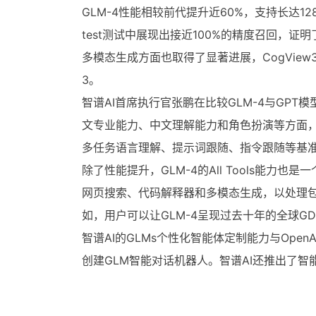
GLM-4性能相较前代提升近60%，支持长达12
test测试中展现出接近100%的精度召回，证
多模态生成方面也取得了显著进展，CogView3
3。
智谱AI首席执行官张鹏在比较GLM-4与GPT模
文专业能力、中文理解能力和角色扮演等方面，GLM-
多任务语言理解、提示词跟随、指令跟随等基准测
除了性能提升，GLM-4的All Tools能
网页搜索、代码解释器和多模态生成，以处理包
如，用户可以让GLM-4呈现过去十年的全球G
智谱AI的GLMs个性化智能体定制能力与OpenA
创建GLM智能对话机器人。智谱AI还推出了智