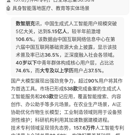
🤖 具身智能落地医疗、教育等实体场景
数智朋克
讯，中国生成式人工智能用户规模突破
5亿大关，达到
5.15亿人
，较半年前激增
106.6%
。该数据由中国互联网络信息中心在第
六届中国互联网基础资源大会上披露，显示该技
术普及率已达
36.5%
，正深度融入社会各领域。
40岁以下
中青年群体构成核心用户层，占比达
74.6%
，而
大专及以上学历
用户占
37.5%
。
国产大模型展现出强劲竞争力，超过
90%
用户将其作
为首选工具。市场已形成
538款
完成备案的生成式人
工智能服务和
263款
登记应用，覆盖智能搜索、内容
创作、办公助手等多元场景。在农业生产场景，AI正
协助优化作物生长模型；工业制造领域则用于设备预
测性维护；科研机构利用其加速数据建模进程。
技术专利领域呈现领先态势，
157.6万件
人工智能专利