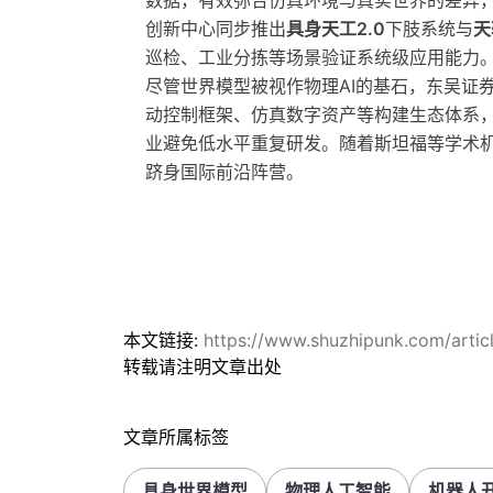
数据，有效弥合仿真环境与真实世界的差异，
创新中心同步推出
具身天工2.0
下肢系统与
天
巡检、工业分拣等场景验证系统级应用能力
尽管世界模型被视作物理AI的基石，东吴证
动控制框架、仿真数字资产等构建生态体系
业避免低水平重复研发。随着斯坦福等学术
跻身国际前沿阵营。
本文链接:
https://www.shuzhipunk.com/art
转载请注明文章出处
文章所属标签
具身世界模型
物理人工智能
机器人