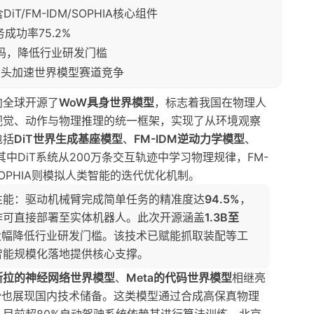
T/FM-IDM/SOPHIA核心组件
成功率75.2%
理代码，降低行业研发门槛
球巨头加速世界模型赛道竞争
向全球开源了
WoW具身世界模型
，标志着我国在物理人
视觉、动作与物理推理的统一框架，实现了从环境观察
包括
DiT世界生成基座模型
、
FM-IDM逆动力学模型
、
其中DiT系统从200万条交互轨迹中学习物理规律，FM-
OPHIA则模拟人类智能的迭代优化机制。
性能：驱动机械臂完成简单任务的精准度达
94.5%
，
作可直接部署至实体机器人。此次开源涵盖
1.3B至
大幅降低行业研发门槛。该技术已赋能抓取装配等工
智能规模化落地提供核心支撑。
斯拉的神经网络世界模型
、
Meta的代码世界模型
相继亮
台
也展现国内技术储备。这类模型通过合成高保真物理