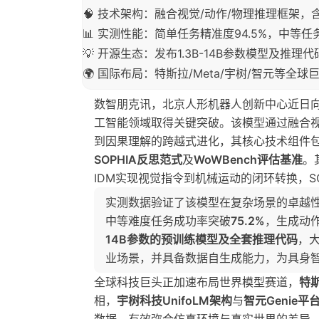
🧠 技术架构：融合视觉/动作/物理推理框架，含Di
📊 实测性能：简单任务精准度94.5%，中等任务
💡 开源生态：发布1.3B-14B参数模型及推
🌍 国际布局：特斯拉/Meta/宇树/智元等全
数智朋克讯，北京人形机器人创新中心近日
工智能领域取得关键突破。该模型通过融合
到因果理解的跨越式进化，其核心技术组件
SOPHIA反思范式
及
WoWBench评估基准
。
IDM实现视觉指令到机械运动的闭环转换，S
实测数据验证了该模型在复杂场景的卓越
中等难度任务成功率突破
75.2%
，生成动
14B参数的预训练模型及全套推理代码
，
业场景，并具备数据自生成能力，为具身
全球科技巨头正加速布局世界模型赛道，
特
相，
宇树科技UnifoLM架构
与
智元Genie平