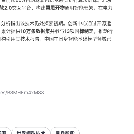
目前超80%自动驾驶系统依赖其进行算法训练。北京
轶2.0
交互平台，构建
慧思开物
通用智能框架，在电力
。
券分析指出该技术仍处探索初期。创新中心通过开源运
，累计提供
10万条数据集
并参与
13项国标
制定，推动行
机构引用其技术报告，中国在具身智能基础模型领域已
icles/B8MHEm4xMS3
开源
世界模型技术
具身智能