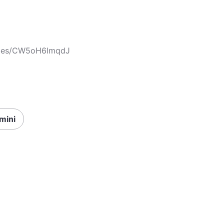
icles/CW5oH6lmqdJ
mini