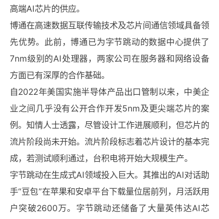
高端AI芯片的供应。
博通在高速数据互联传输技术及芯片间通信领域具备领
先优势。此前，博通已为字节跳动的数据中心提供了
7nm级别的AI处理器，两家公司在服务器和网络设备
方面已有深厚的合作基础。
自2022年美国实施半导体产品出口管制以来，中美企
业之间几乎没有公开合作开发5nm及更尖端芯片的案
例。知情人士透露，尽管设计工作进展顺利，但芯片的
流片阶段尚未开始。流片阶段标志着芯片设计的基本完
成，若测试顺利通过，台积电将开始大规模生产。
字节跳动在生成式AI领域投入巨大。其推出的AI对话助
手“豆包”在苹果和安卓平台下载量位居前列，月活跃用
户突破2600万。字节跳动还储备了大量英伟达AI芯