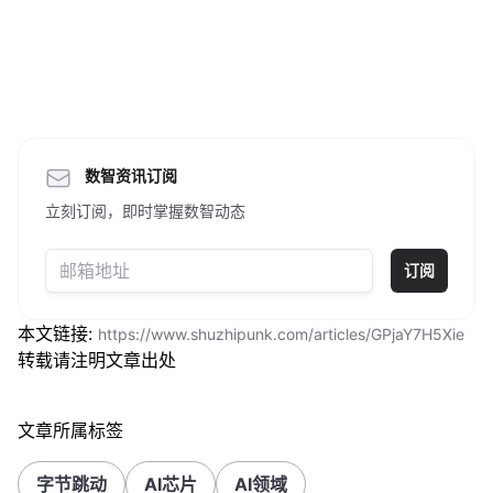
数智资讯订阅
立刻订阅，即时掌握数智动态
订阅
本文链接:
https://www.shuzhipunk.com/articles/GPjaY7H5Xie
转载请注明文章出处
文章所属标签
字节跳动
AI芯片
AI领域