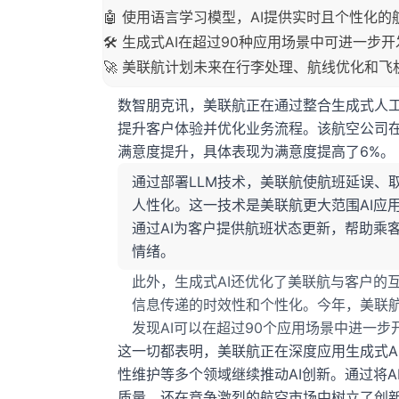
🤖 使用语言学习模型，AI提供实时且个性化的
🛠️ 生成式AI在超过90种应用场景中可进一步
🚀 美联航计划未来在行李处理、航线优化和飞
数智朋克讯，美联航正在通过整合生成式人工
提升客户体验并优化业务流程。该航空公司
满意度提升，具体表现为满意度提高了6%。
通过部署LLM技术，美联航使航班延误、
人性化。这一技术是美联航更大范围AI应
通过AI为客户提供航班状态更新，帮助乘
情绪。
此外，生成式AI还优化了美联航与客户的
信息传递的时效性和个性化。今年，美联航已
发现AI可以在超过90个应用场景中进一步
这一切都表明，美联航正在深度应用生成式A
性维护等多个领域继续推动AI创新。通过将
质量，还在竞争激烈的航空市场中树立了创