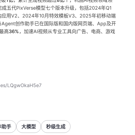
突破
1亿
，累计生成视频超过
8亿
个，巩固AI视频领域领
五代PixVerse模型七个版本升级，包括2024年Q1
构应用V2、2024年10月特效模板V3、2025年初移动端
 V5与Agent创作助手已在国际版和国内版网页端、App及开
最高
36%
，加速AI视频从专业工具向广告、电商、游戏
icles/LQgwOkaH5e7
作助手
大模型
秒级生成