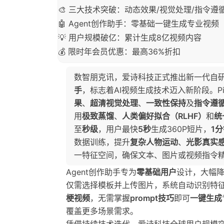
🎨 三大技术突破：动态效果/视觉处理/指令遵
🤖 Agent创作助手：零基础一键生成专业视频
💡 用户规模破亿：累计生成8亿视频内容
💰 限时年会员优惠：最高36%折扣
数智朋克讯，爱诗科技正式推出新一代自
手
，标志着AI视频生成技术迈入新阶段。Pi
果
、
超清视觉处理
、
一致性保持
及
指令遵
用
极致蒸馏
、
人类偏好拟合（RLHF）
和
统
至
秒级
，用户最快
5秒
生成360P短片，
1
数据训练，提升
复杂人物运动
、
光影真实
一特征空间，确保文本、图片或视频指令
Agent创作助手专为
零基础用户
设计，大幅
仅需选择模板并上传图片，系统自动识别特
梗视频
，无需掌握
prompt技巧
即可
一键生成
覆盖更多场景需求。