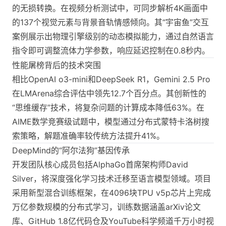
的无损转换。在视频分析测试中，可同步解析4K画面中
的137个视觉元素与背景音轨情感倾向。其“宇宙鱼”交互
案例展示出物理引擎级别的动态模拟能力，通过自然语言
指令即可调整流体力学参数，响应延迟控制在0.8秒内。
性能屠榜背后的技术突围
相比OpenAI o3-mini和DeepSeek R1，Gemini 2.5 Pro
在LMArena综合评估中领先12.7个百分点。其创新性的
“思维缓存”技术，将复杂问题的计算成本降低63%。在
AIME数学竞赛级试题中，模型通过分布式蒙特卡洛树搜
索策略，解题准确率较传统方法提升41%。
DeepMind的“阿尔法狗”基因传承
开发团队核心成员包括AlphaGo首席架构师David
Silver，将深度强化学习技术迁移至语言模型领域。项目
采用新型混合训练框架，在4096块TPU v5p芯片上完成
万亿参数规模的分布式学习，训练数据涵盖arXiv论文
库、GitHub 1.8亿代码仓及YouTube科学频道千万小时视