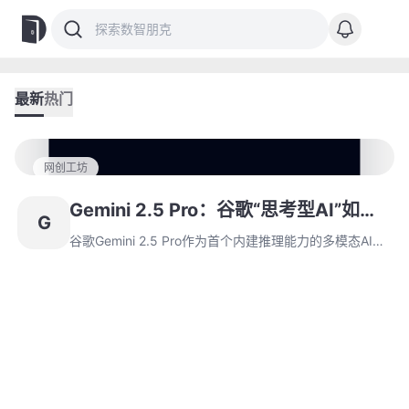
最新
热门
网创工坊
Gemini 2.5 Pro：谷歌“思考型AI”如何
G
重新定义多模态推理边界
谷歌Gemini 2.5 Pro作为首个内建推理能力的多模态AI模
型，凭借原生统一架构在代码生成、科学计算、动态模拟
等领域实现突破。该模型支持百万级上下文处理，在多项
基准测试中超越人类专家表现，通过Google AI Studio向
开发者开放API服务，其创新的定价策略重构了AI服务成
本体系。