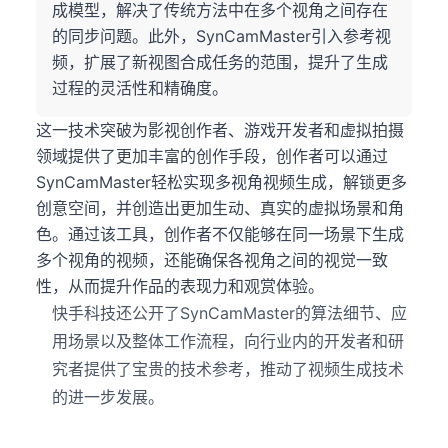
成模型，解决了传统方法中在多个视角之间存在
的同步问题。此外，SynCamMaster引入参考视
频，扩展了新视图合成任务的范围，提升了生成
过程的灵活性和精确度。
这一技术突破为影视创作者、游戏开发者和虚拟拍摄
领域提供了更加丰富的创作手段，创作者可以通过
SynCamMaster轻松实现多视角视频生成，解锁更多
创意空间，并创造出更加生动、真实的虚拟场景和角
色。通过该工具，创作者不仅能够在同一场景下生成
多个视角的视频，还能确保各视角之间的视觉一致
性，从而提升作品的表现力和观赏体验。
快手科技还公开了SynCamMaster的算法细节、应
用场景以及整体工作流程，向行业内的开发者和研
究者提供了宝贵的技术参考，推动了视频生成技术
的进一步发展。