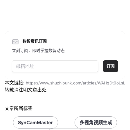
数智资讯订阅
立刻订阅，即时掌握数智动态
订阅
本文链接:
https://www.shuzhipunk.com/articles/WAHqDt9oLsL
转载请注明文章出处
文章所属标签
SynCamMaster
多视角视频生成