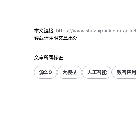
本文链接:
https://www.shuzhipunk.com/artic
转载请注明文章出处
文章所属标签
源2.0
大模型
人工智能
数智应