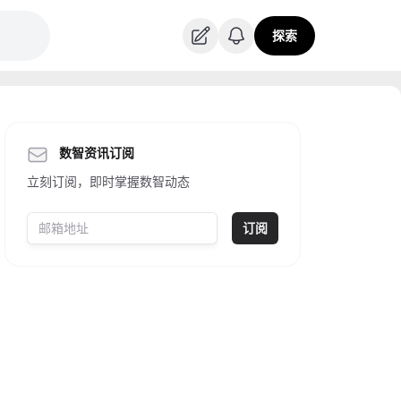
探索
数智资讯订阅
立刻订阅，即时掌握数智动态
订阅