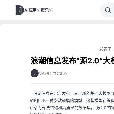
AI应用
资讯
发表于：
浪潮信息发布“源2.0”
发布者：数智朋克
浪潮信息在北京发布了其最新的基础大模型“源2.
51B和2B三种参数规模的模型，这些模型在
注意力算法结构和高质量的数据集，"源2.0"