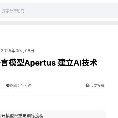
2025年09月06日
型Apertus 建立AI技术
阅读：1 分钟
我要投稿
整公开模型权重与训练流程