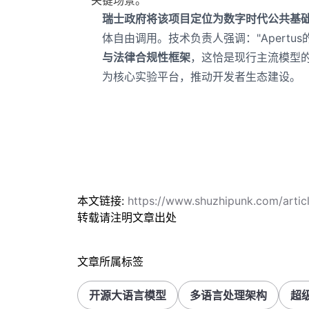
关键场景。
瑞士政府将该项目定位为数字时代公共基
体自由调用。技术负责人强调："Apert
与法律合规性框架
，这恰是现行主流模型的
为核心实验平台，推动开发者生态建设。
本文链接:
https://www.shuzhipunk.com/art
转载请注明文章出处
文章所属标签
开源大语言模型
多语言处理架构
超