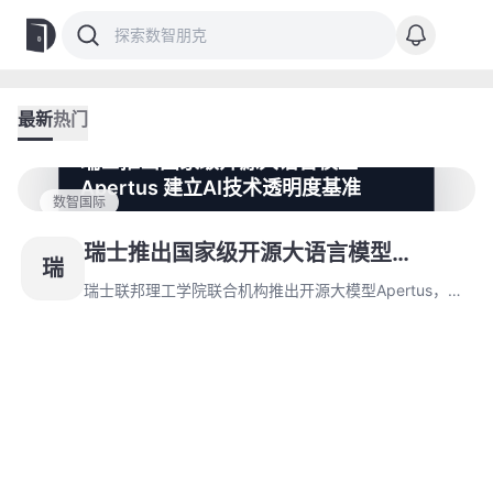
最新
热门
瑞士推出国家级开源大语言模型
Apertus 建立AI技术透明度基准
数智国际
瑞士联邦理工学院联合机构推出开源大模型Apertus，基
于15万亿token数据训练并完整公开模型权重。该模型具
瑞士推出国家级开源大语言模型
瑞
备多语言处理架构，覆盖1000余种语言体系，采用双版
Apertus 建立AI技术透明度基准
本设计适配全场景应用。
瑞士联邦理工学院联合机构推出开源大模型Apertus，基
于15万亿token数据训练并完整公开模型权重。该模型具
备多语言处理架构，覆盖1000余种语言体系，采用双版
本设计适配全场景应用。