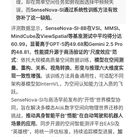
理，却在简单空间任务如俯视图选择中频频失
误，而
SenseNova-SI通过系统性训练方法有效
弥补了这一缺陷
。
评测数据显示，
SenseNova-SI-8B在VSI、MMSI、
MindCube及ViewSpatial等基准测试中平均得分达
60.99，显著高于GPT-5的49.68和Gemini 2.5 Pro
的48.81
。
性能提升源于商汤验证的“尺度效应”范
式
：依托大规模高质量空间数据训练，
模型在空间测
量、重构、关系、视角转换、形变与推理六大维度实
现一致性增强
。该训练方法具备通用性，可适配不同
架构基模型如InternVL，为空间认知能力注入质的飞
跃。
SenseNova-SI与商汤早前发布的“开悟”世界模型协
同，旨在解决多模态AI从数字空间向物理世界迁移的
挑战，
推动具身智能平台“悟能”在自动驾驶和机器人
场景的应用
。同步开源的空间智能测评平台EASI及
“英雄榜”，将统一评估标准，持续追踪模型进展，
加