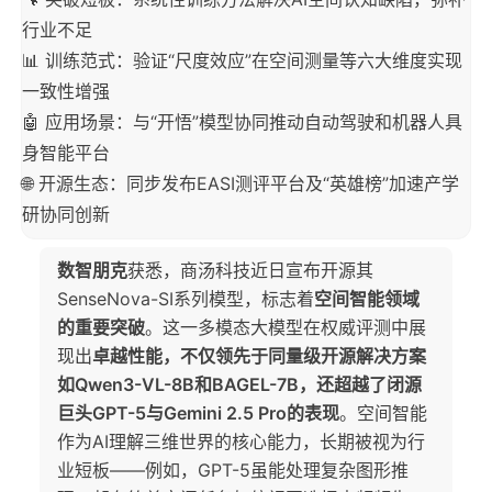
行业不足
📊 训练范式：验证“尺度效应”在空间测量等六大维度实现
一致性增强
🤖 应用场景：与“开悟”模型协同推动自动驾驶和机器人具
身智能平台
🌐 开源生态：同步发布EASI测评平台及“英雄榜”加速产学
研协同创新
数智朋克
获悉，商汤科技近日宣布开源其
SenseNova-SI系列模型，标志着
空间智能领域
的重要突破
。这一多模态大模型在权威评测中展
现出
卓越性能，不仅领先于同量级开源解决方案
如Qwen3-VL-8B和BAGEL-7B，还超越了闭源
巨头GPT-5与Gemini 2.5 Pro的表现
。空间智能
作为AI理解三维世界的核心能力，长期被视为行
业短板——例如，GPT-5虽能处理复杂图形推