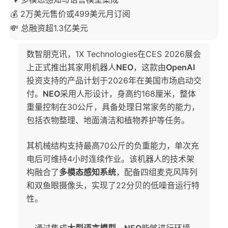
💰 2万美元售价或499美元月订阅
💸 总融资超1.3亿美元
数智朋克讯，1X Technologies在CES 2026展会
上正式推出其家用机器人
NEO
，这款由
OpenAI
投资支持的产品计划于2026年在美国市场启动交
付。
NEO
采用人形设计，身高约168厘米，整体
重量控制在30公斤，具备处理日常家务的能力，
包括衣物整理、地面清洁和植物养护等任务。
其机械结构支持最高70公斤的负重能力，单次充
电后可维持4小时连续作业。该机器人的技术架
构融合了
多模态感知系统
，配备四组麦克风阵列
和双鱼眼摄像头，实现了22分贝的低噪音运行特
性。