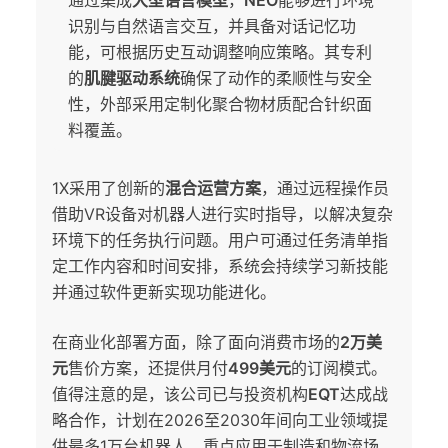
通过集成
大型语言模型
，
NEO
能够进行环境
识别与自然语言交互，并具备对话记忆功
能，可根据历史互动调整响应策略。其专利
的
肌腱驱动系统
确保了动作的柔顺性与安全
性，外部采用定制化聚合物材质配合针织面
料覆盖。
1X采用了创新的
混合运营方案
，通过远程操作员
借助VR设备对机器人进行实时指导，以解决复杂
环境下的任务执行问题。用户可通过任务清单指
定工作内容和时间安排，系统会持续学习新技能
并通过软件更新实现功能进化。
在商业化部署方面，除了面向消费市场的
2万美
元
售价方案，还提供月付
499美元
的订阅模式。
值得注意的是，该公司已与投资机构
EQT
达成战
略合作，计划在2026至2030年间向工业领域提
供最多1万台机器人，重点应用于制造和物流场