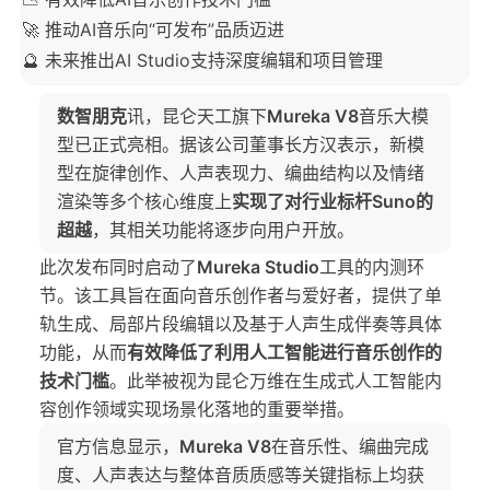
🚀 推动AI音乐向“可发布”品质迈进
🔮 未来推出AI Studio支持深度编辑和项目管理
数智朋克
讯，昆仑天工旗下
Mureka V8
音乐大模
型已正式亮相。据该公司董事长方汉表示，新模
型在旋律创作、人声表现力、编曲结构以及情绪
渲染等多个核心维度上
实现了对行业标杆Suno的
超越
，其相关功能将逐步向用户开放。
此次发布同时启动了
Mureka Studio
工具的内测环
节。该工具旨在面向音乐创作者与爱好者，提供了单
轨生成、局部片段编辑以及基于人声生成伴奏等具体
功能，从而
有效降低了利用人工智能进行音乐创作的
技术门槛
。此举被视为昆仑万维在生成式人工智能内
容创作领域实现场景化落地的重要举措。
官方信息显示，
Mureka V8
在音乐性、编曲完成
度、人声表达与整体音质质感等关键指标上均获