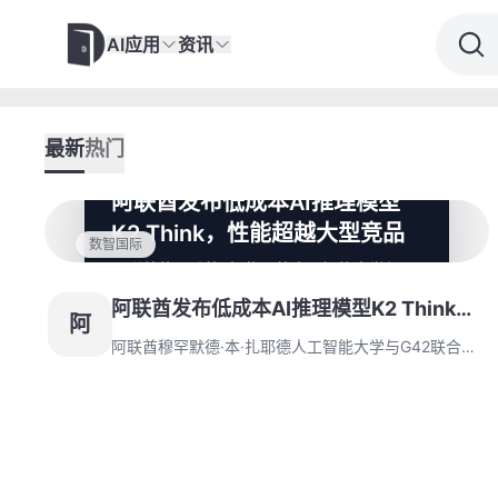
AI应用
资讯
最新
热门
阿联酋发布低成本AI推理模型
K2 Think，性能超越大型竞品
数智国际
阿联酋穆罕默德·本·扎耶德人工智能大学与
G42联合推出基于Qwen 2.5的AI推理模型K2
阿联酋发布低成本AI推理模型K2 Think，
Think，仅320亿参数声称超越参数规模大20
阿
倍的行业竞品。该模型通过创新方法提升推理
性能超越大型竞品
阿联酋穆罕默德·本·扎耶德人工智能大学与G42联合推
效率，专注于数学与科学领域，旨在加速专业
出基于Qwen 2.5的AI推理模型K2 Think，仅320亿参
问题求解并支持阿联酋AI战略。
数声称超越参数规模大20倍的行业竞品。该模型通过
创新方法提升推理效率，专注于数学与科学领域，旨在
加速专业问题求解并支持阿联酋AI战略。