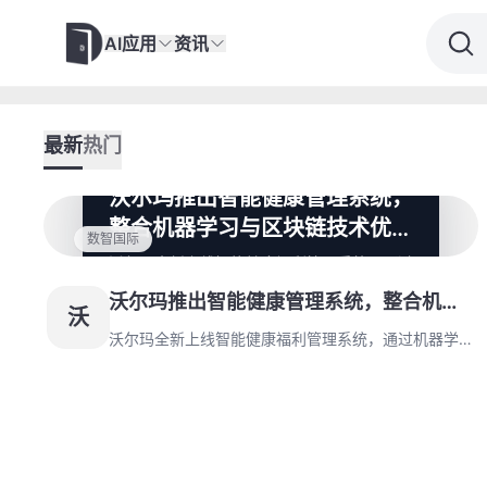
AI应用
资讯
最新
热门
沃尔玛推出智能健康管理系统，
整合机器学习与区块链技术优化
数智国际
医疗福利
沃尔玛全新上线智能健康福利管理系统，通过
机器学习算法与区块链技术实现精准消费场景
沃尔玛推出智能健康管理系统，整合机器
构建，并与 NationsBenefits 合作开发 API
沃
数据直连系统。其自动化药房系统采用机械臂
学习与区块链技术优化医疗福利
沃尔玛全新上线智能健康福利管理系统，通过机器学习
操作，将配药流程压缩至 90 秒内完成。
算法与区块链技术实现精准消费场景构建，并与
NationsBenefits 合作开发 API 数据直连系统。其自动
化药房系统采用机械臂操作，将配药流程压缩至 90 秒
内完成。