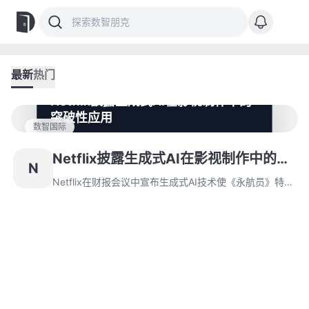
最新
热门
Netflix披露生成式AI在影视制作中的
突破性应用
数智国际
Netflix在财报会议中宣布生成式AI技术使《永航员》特效
效率提升十倍，突破传统制作限制。该技术已延伸至分镜
Netflix披露生成式AI在影视制作中的突
N
设计、广告业务等领域，公司同时上调全年营收预期至
破性应用
452亿美元。
Netflix在财报会议中宣布生成式AI技术使《永航员》特效
效率提升十倍，突破传统制作限制。该技术已延伸至分镜
设计、广告业务等领域，公司同时上调全年营收预期至
452亿美元。