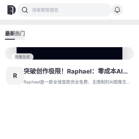
最新
热门
图像生成
突破创作极限！Raphael：零成本AI图
R
像生成工具的崛起
Raphael是一款全球首款完全免费、无限制的AI图像生成
工具，基于FLUX.1-Dev模型，它不仅提供卓越的图像质
量，还确保用户隐私，带来全新的创作体验。