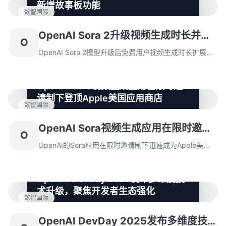
新增故事板功能
建商业化收费体系。
数智国际
OpenAI Sora 2模型升级后免费用户视频生成时长扩展至
15秒，Pro用户解锁25秒上限，新增秒级精度的故事板功
OpenAI Sora 2升级视频生成时长并新
O
能。
增故事板功能
OpenAI Sora 2模型升级后免费用户视频生成时长扩展至
15秒，Pro用户解锁25秒上限，新增秒级精度的故事板功
能。
OpenAI Sora视频生成应用在限时邀
请制下登顶Apple美国应用商店
数智国际
OpenAI的Sora应用在限时邀请制下迅速成为Apple美国
应用商店榜首，首日下载量达56,000次。其首周表现接
OpenAI Sora视频生成应用在限时邀请
O
近ChatGPT，但用户生成deepfake内容引发伦理争议。
制下登顶Apple美国应用商店
OpenAI的Sora应用在限时邀请制下迅速成为Apple美国
应用商店榜首，首日下载量达56,000次。其首周表现接
近ChatGPT，但用户生成deepfake内容引发伦理争议。
OpenAI DevDay 2025发布多维度技
术升级，聚焦开发者生态强化
数智国际
OpenAI在DevDay 2025推出Apps in ChatGPT功能及
AgentKit工具集，实现第三方应用动态集成与工作流简
OpenAI DevDay 2025发布多维度技