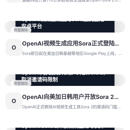
以20万美元成本完成训练，显著降低行业技术门槛。公
司同步聚焦高创新业务领域，优化资源投入并加速产品迭
OpenAI视频生成应用Sora正式登陆
代。
安卓平台
数智国际
Sora即日起在美加日韩泰越等地区Google Play上线，延
续邀请码访问机制。该应用支持秒级视频生成与社交分享
OpenAI视频生成应用Sora正式登陆安
O
功能，但面临深度伪造侵权争议，OpenAI已升级安全协
卓平台
议。
Sora即日起在美加日韩泰越等地区Google Play上线，延
续邀请码访问机制。该应用支持秒级视频生成与社交分享
功能，但面临深度伪造侵权争议，OpenAI已升级安全协
OpenAI向美加日韩用户开放Sora 2，
议。
取消邀请码限制
数智国际
OpenAI正式移除AI视频生成工具Sora 2的邀请码门槛，
允许美国、加拿大、日本和韩国用户直接下载应用，首次
OpenAI向美加日韩用户开放Sora 2，
O
将亚洲市场纳入覆盖范围。Sora 2每日提供30条免费视
取消邀请码限制
频生成额度但面临计算资源压力，平台新增功能并计划构
OpenAI正式移除AI视频生成工具Sora 2的邀请码门槛，
建商业化收费体系。
允许美国、加拿大、日本和韩国用户直接下载应用，首次
将亚洲市场纳入覆盖范围。Sora 2每日提供30条免费视
OpenAI Sora 2升级视频生成时长并
频生成额度但面临计算资源压力，平台新增功能并计划构