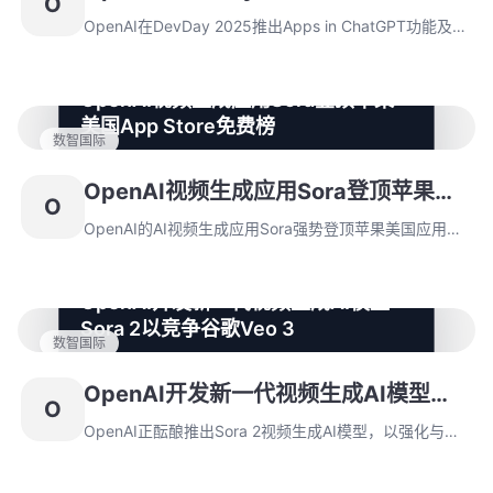
O
化；同步发布Sora 2系列视频API与GPT-5 Pro模型，并
术升级，聚焦开发者生态强化
披露用户与开发者数量显著增长数据。
OpenAI在DevDay 2025推出Apps in ChatGPT功能及
AgentKit工具集，实现第三方应用动态集成与工作流简
化；同步发布Sora 2系列视频API与GPT-5 Pro模型，并
OpenAI视频生成应用Sora登顶苹果
披露用户与开发者数量显著增长数据。
美国App Store免费榜
数智国际
OpenAI的AI视频生成应用Sora强势登顶苹果美国应用商
店榜首，两日安装量突破16.4万次。该应用支持二次创作
OpenAI视频生成应用Sora登顶苹果美
O
和虚拟互动功能，同时引发对AI生成内容风险的讨论。
国App Store免费榜
OpenAI的AI视频生成应用Sora强势登顶苹果美国应用商
店榜首，两日安装量突破16.4万次。该应用支持二次创作
和虚拟互动功能，同时引发对AI生成内容风险的讨论。
OpenAI开发新一代视频生成AI模型
Sora 2以竞争谷歌Veo 3
数智国际
OpenAI正酝酿推出Sora 2视频生成AI模型，以强化与谷
歌Veo 3的竞争态势，这一动向源于技术爱好者
OpenAI开发新一代视频生成AI模型
O
@btibor91通过服务器代码挖掘的披露。Sora模型发布于
Sora 2以竞争谷歌Veo 3
2024年12月9日，微软将其免费整合至Bing Video
OpenAI正酝酿推出Sora 2视频生成AI模型，以强化与谷
Creator后重新成为行业焦点，为Sora 2的潜在发布铺垫
歌Veo 3的竞争态势，这一动向源于技术爱好者
了市场基础。
@btibor91通过服务器代码挖掘的披露。Sora模型发布于