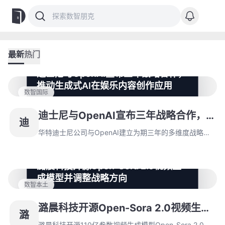
最新
热门
迪士尼与OpenAI宣布三年战略合作，
推动生成式AI在娱乐内容创作应用
数智国际
华特迪士尼公司与OpenAI建立为期三年的多维度战略合
作，迪士尼成为Sora平台首个主流内容授权方，开放超
迪士尼与OpenAI宣布三年战略合作，
迪
200个经典IP资源库。合作还包括10亿美元股权投资、AI
推动生成式AI在娱乐内容创作应用
伦理保障机制，预计2026年初启动。
华特迪士尼公司与OpenAI建立为期三年的多维度战略合
作，迪士尼成为Sora平台首个主流内容授权方，开放超
200个经典IP资源库。合作还包括10亿美元股权投资、AI
潞晨科技开源Open-Sora 2.0视频生
伦理保障机制，预计2026年初启动。
成模型并调整战略方向
数智本土
潞晨科技开源110亿参数视频生成模型Open-Sora 2.0，
以20万美元成本完成训练，显著降低行业技术门槛。公
潞晨科技开源Open-Sora 2.0视频生成
潞
司同步聚焦高创新业务领域，优化资源投入并加速产品迭
模型并调整战略方向
代。
潞晨科技开源110亿参数视频生成模型Open-Sora 2.0，