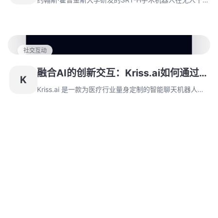
验证与数据优化挑战。
预条件下成功完成八例猪胆囊切除手术，基于类
ChatGPT的神经网络实现软组织精准控制。该系统采用
分层AI架构达L4级自动化，但活体应用仍面临呼吸干扰验
证与数据优化挑战。
社交互动
融合AI的创新交互：Kriss.ai如何通过
K
场景化设计重塑医疗服务
Kriss.ai 是一款为医疗行业量身定制的智能聊天机器人，
旨在帮助牙医、药剂师以及健康保险代理简化日常流程和
提升患者服务体验。这款AI工具不仅提供7x24小时患者
互动支持，还能通过个性化响应和实时数据分析帮助医疗
团队做出更好的临床决策，让医疗服务更加高效、可靠。